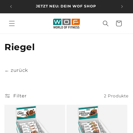
Direkt
zum
JETZT NEU: DEIN WOF SHOP
Inhalt
Warenkorb
K
Riegel
a
t
← zurück
e
g
Filter
2 Produkte
o
r
i