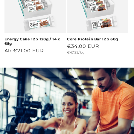
e
:
Energy Cake 12 x 120g / 14 x
Core Protein Bar 12 x 60g
65g
Normaler
€34,00 EUR
Normaler
Ab €21,00 EUR
Grundpreis
€47,22/kg
Preis
Preis