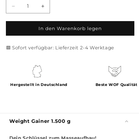
Verringere
Erhöhe
die
die
Menge
Menge
für
für
In den Warenkorb legen
Weight
Weight
Gainer
Gainer
🟩 Sofort verfügbar: Lieferzeit 2-4 Werktage
1.500
1.500
g
g
Hergestellt in Deutschland
Beste WOF Qualität
Weight Gainer 1.500 g
Dein Schlüssel zum Masseaufbau!